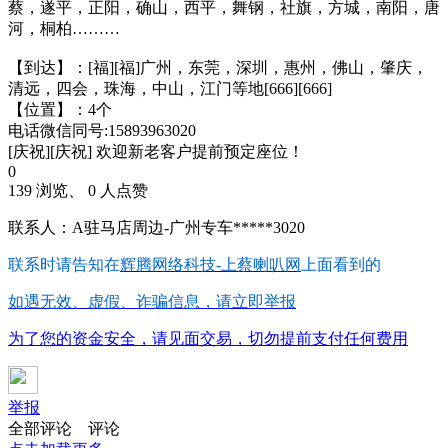
蔡，遂平，正阳，确山，西平，舞钢，社旗，方城，南阳，唐
河，桐柏………
【到达】：[福][福]广州，东莞，深圳，惠州，佛山，肇庆，
清远，四会，珠海，中山，江门等地[666][666]
【位置】：4个
电话微信同号:15893963020
[庆祝][庆祝] 欢迎新老客户提前预定座位！
0
139 浏览、 0 人点赞
联系人：A驻马店周边-广州专车*****3020
联系时请告知在
辉腾网络科技-上蔡喇叭网
上面看到的
如遇无效、虚假、诈骗信息，请立即举报
为了您的资金安全，请见面交易，切勿提前支付任何费用
举报
全部评论
评论