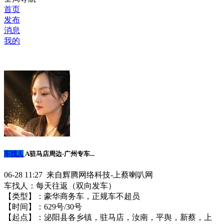
首页
发布
消息
我的
车找人
A驻马店周边-广州专车...
06-28 11:27 来自辉腾网络科技-上蔡喇叭网
车找人：每天往返（双向发车）
【类型】：豪华商务车，正规车不超员
【时间】：6️29号/30号
【起点】：泌阳县各乡镇，驻马店，汝南，平舆，新蔡，上