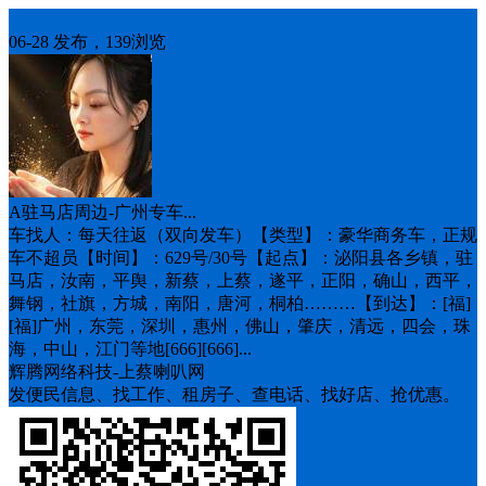
车找人
06-28 发布，139浏览
A驻马店周边-广州专车...
车找人：每天往返（双向发车）【类型】：豪华商务车，正规
车不超员【时间】：6️29号/30号【起点】：泌阳县各乡镇，驻
马店，汝南，平舆，新蔡，上蔡，遂平，正阳，确山，西平，
舞钢，社旗，方城，南阳，唐河，桐柏………【到达】：[福]
[福]广州，东莞，深圳，惠州，佛山，肇庆，清远，四会，珠
海，中山，江门等地[666][666]...
辉腾网络科技-上蔡喇叭网
发便民信息、找工作、租房子、查电话、找好店、抢优惠。