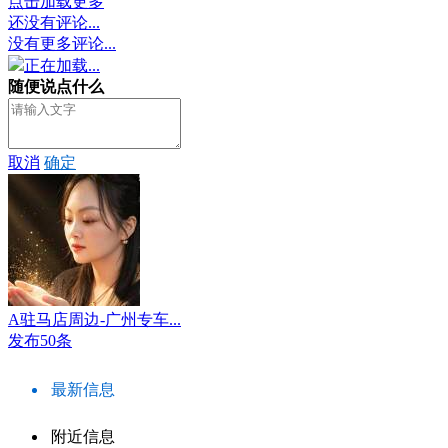
点击加载更多
还没有评论...
没有更多评论...
正在加载...
随便说点什么
取消
确定
A驻马店周边-广州专车...
发布50条
最新信息
附近信息