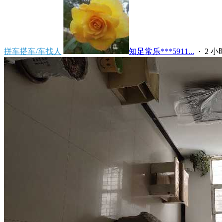
拼车搭车/车找人
知足常乐***5911...
·
2 