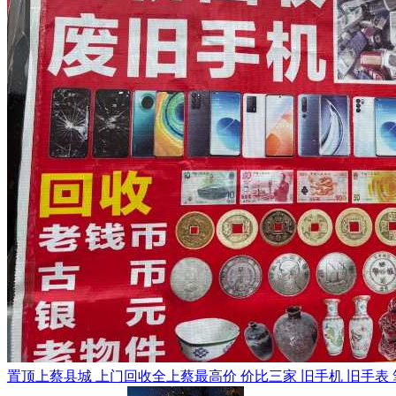
置顶
上蔡县城 上门回收全上蔡最高价 价比三家 旧手机 旧手表 笔