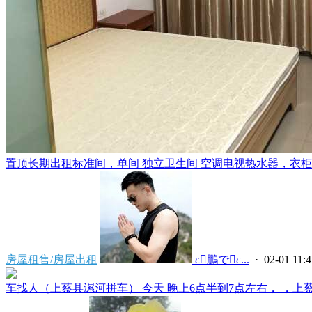
置顶
长期出租标准间，单间 独立卫生间 空调电视热水器，衣柜，
房屋租售/房屋出租
 ε鵬でε...
· 02-01 11:4
车找人（上蔡县漯河拼车） 今天 晚上6点半到7点左右， ，上蔡县