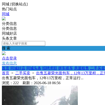
同城
[
切换站点
]
热门站点
同城
分类信息
分类信息
同城好店
头条文章
搜 索
点击登录
发布信息
首页
同城好店
同城头条
招聘求职
拼车搭车
房屋租售
二手买卖
首页
>
二手买卖
>
出售五菱荣光面包车，12年13万里程，正常
出售五菱荣光面包车，12年13万里程，正常运行...
浏览：222 刷新：2026-06-18 06:56