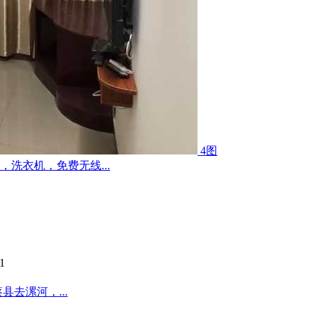
4图
洗衣机，免费无线...
1
去漯河，...