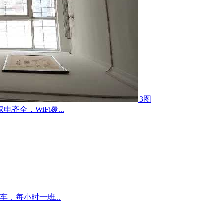
3图
全，WiFi覆...
，每小时一班...