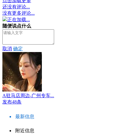
点击加载更多
还没有评论...
没有更多评论...
正在加载...
随便说点什么
取消
确定
A驻马店周边-广州专车...
发布48条
最新信息
附近信息