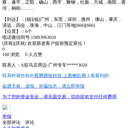
蔡，遂平，正阳，确山，西平，舞钢，社旗，方城，南阳，唐
河，桐柏………
【到达】：[福][福]广州，东莞，深圳，惠州，佛山，肇庆，
清远，四会，珠海，中山，江门等地[666][666]
【位置】：6个
电话微信同号:15893963020
[庆祝][庆祝] 欢迎新老客户提前预定座位！
0
168 浏览、 0 人点赞
联系人：A驻马店周边-广州专车*****3020
联系时请告知在
辉腾网络科技-上蔡喇叭网
上面看到的
如遇无效、虚假、诈骗信息，请立即举报
为了您的资金安全，请见面交易，切勿提前支付任何费用
举报
全部评论
评论