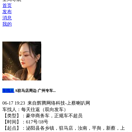
首页
发布
消息
我的
车找人
A驻马店周边-广州专车...
06-17 19:23 来自辉腾网络科技-上蔡喇叭网
车找人：每天往返（双向发车）
【类型】：豪华商务车，正规车不超员
【时间】：6️17号/18号
【起点】：泌阳县各乡镇，驻马店，汝南，平舆，新蔡，上