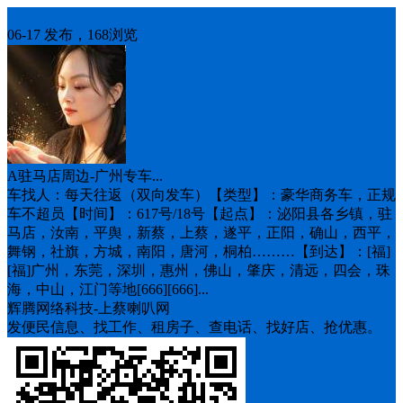
车找人
06-17 发布，168浏览
A驻马店周边-广州专车...
车找人：每天往返（双向发车）【类型】：豪华商务车，正规
车不超员【时间】：6️17号/18号【起点】：泌阳县各乡镇，驻
马店，汝南，平舆，新蔡，上蔡，遂平，正阳，确山，西平，
舞钢，社旗，方城，南阳，唐河，桐柏………【到达】：[福]
[福]广州，东莞，深圳，惠州，佛山，肇庆，清远，四会，珠
海，中山，江门等地[666][666]...
辉腾网络科技-上蔡喇叭网
发便民信息、找工作、租房子、查电话、找好店、抢优惠。