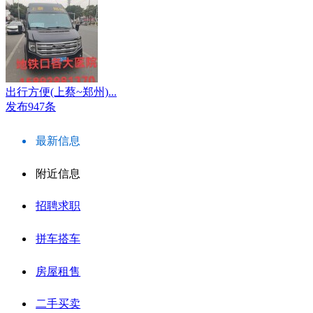
出行方便(上蔡~郑州)...
发布947条
最新信息
附近信息
招聘求职
拼车搭车
房屋租售
二手买卖