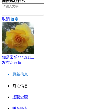
随便说点什么
取消
确定
知足常乐***5911...
发布2498条
最新信息
附近信息
招聘求职
拼车搭车