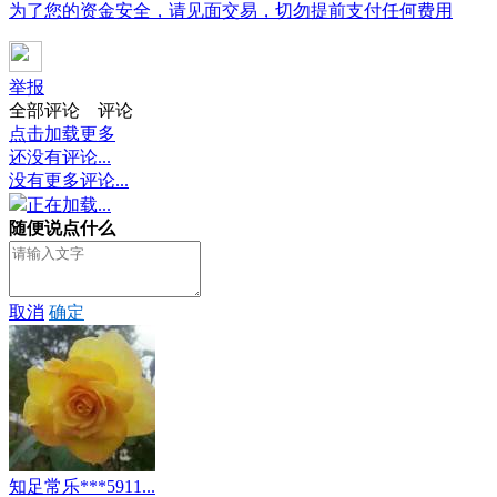
为了您的资金安全，请见面交易，切勿提前支付任何费用
举报
全部评论
评论
点击加载更多
还没有评论...
没有更多评论...
正在加载...
随便说点什么
取消
确定
知足常乐***5911...