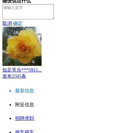
随便说点什么
取消
确定
知足常乐***5911...
发布2505条
最新信息
附近信息
招聘求职
拼车搭车