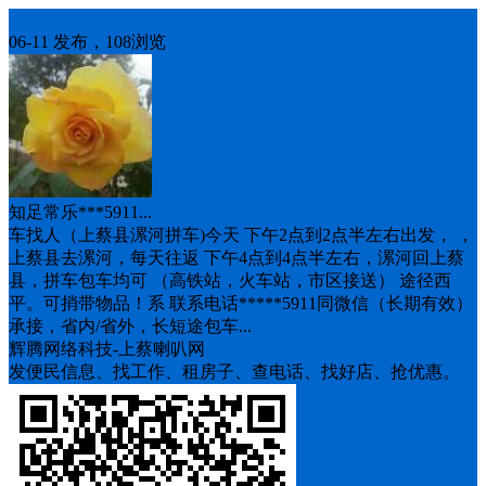
车找人
06-11 发布，108浏览
知足常乐***5911...
车找人（上蔡县漯河拼车)今天 下午2点到2点半左右出发， ，
上蔡县去漯河，每天往返 下午4点到4点半左右，漯河回上蔡
县，拼车包车均可 （高铁站，火车站，市区接送） 途径西
平。可捎带物品！系 联系电话*****5911同微信（长期有效）
承接，省内/省外，长短途包车...
辉腾网络科技-上蔡喇叭网
发便民信息、找工作、租房子、查电话、找好店、抢优惠。