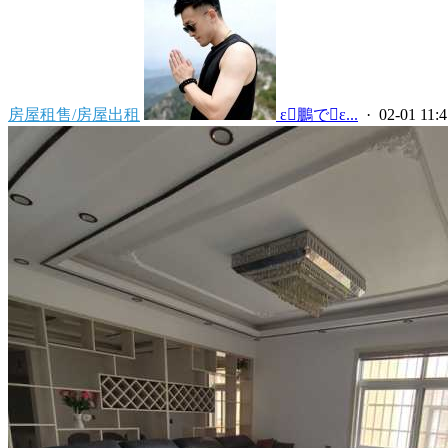
房屋租售/房屋出租
 ε鵬でε...
· 02-01 11:4