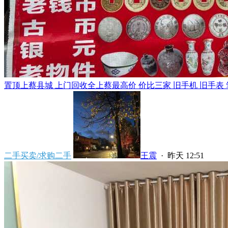
置顶
上蔡县城 上门回收全上蔡最高价 价比三家 旧手机 旧手表 笔
二手买卖/求购二手
王震
·
昨天 12:51