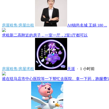
房屋租售/房屋出租
A0锦尚名城 王娟 180 ...
求租新二高附近的房子，一室一厅，2室1厅都可以
房屋租售/房屋求租
天涯
·
1 小时前
谁在驻马店市中心医院等一下帮忙去医院。拿一下药，跑腿费50。