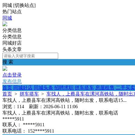
同城
[
切换站点
]
热门站点
同城
分类信息
分类信息
同城好店
头条文章
搜 索
点击登录
发布信息
首页
同城好店
同城头条
招聘求职
拼车搭车
房屋租售
二手买卖
首页
>
拼车搭车
>
车找人，上蔡县车在漯河高铁站，随时出发，
车找人，上蔡县车在漯河高铁站，随时出发，联系电话15...
浏览：114 刷新：2026-06-11 11:06
车找人，上蔡县车在漯河高铁站，随时出发，联系电话
*****5911
联系人：
*****5911
联系电话：
152****5911