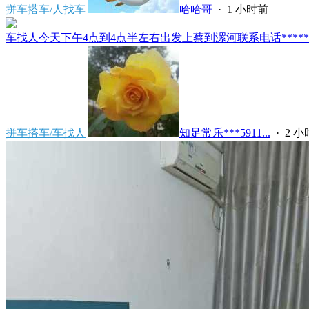
拼车搭车/人找车
哈哈哥
·
1 小时前
车找人今天下午4点到4点半左右出发上蔡到漯河联系电话*****591
拼车搭车/车找人
知足常乐***5911...
·
2 