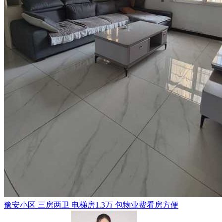
豫安小区 三房两卫 电梯房1.3万 包物业费看房方便