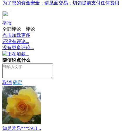
为了您的资金安全，请见面交易，切勿提前支付任何费用
举报
全部评论
评论
点击加载更多
还没有评论...
没有更多评论...
正在加载...
随便说点什么
取消
确定
知足常乐***5911...