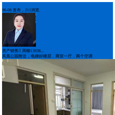
房屋出租
06-08 发布，211浏览
房产销售 周柳13938...
凤凰公园附近，电梯好楼层，两室一厅，两个空调