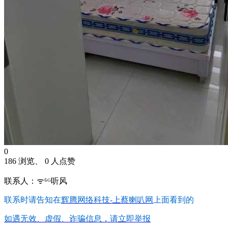
0
186 浏览、 0 人点赞
联系人：ᯤ⁶ᴳ听风
联系时请告知在
辉腾网络科技-上蔡喇叭网
上面看到的
如遇无效、虚假、诈骗信息，请立即举报