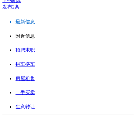
ᯤ⁶ᴳ听风
发布2条
最新信息
附近信息
招聘求职
拼车搭车
房屋租售
二手买卖
生意转让