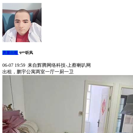
房屋出租
ᯤ⁶ᴳ听风
06-07 19:59 来自辉腾网络科技-上蔡喇叭网
出租，鹏宇公寓两室一厅一厨一卫