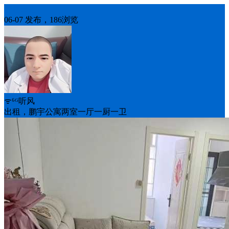
房屋出租
06-07 发布，186浏览
ᯤ⁶ᴳ听风
出租，鹏宇公寓两室一厅一厨一卫