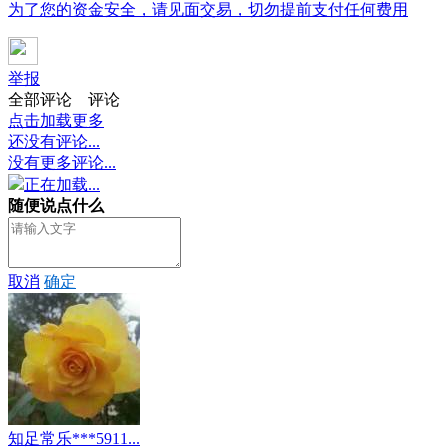
为了您的资金安全，请见面交易，切勿提前支付任何费用
举报
全部评论
评论
点击加载更多
还没有评论...
没有更多评论...
正在加载...
随便说点什么
取消
确定
知足常乐***5911...