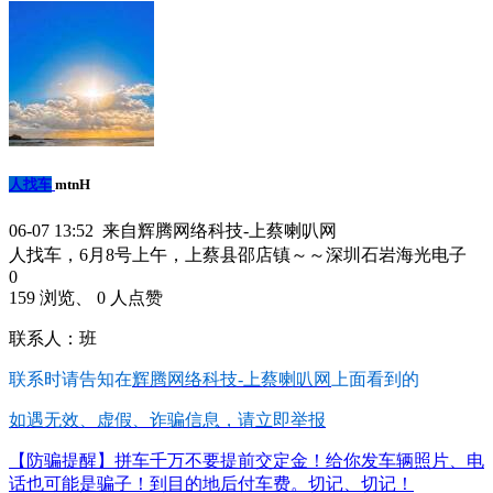
人找车
mtnH
06-07 13:52 来自辉腾网络科技-上蔡喇叭网
人找车，6月8号上午，上蔡县邵店镇～～深圳石岩海光电子
0
159 浏览、 0 人点赞
联系人：班
联系时请告知在
辉腾网络科技-上蔡喇叭网
上面看到的
如遇无效、虚假、诈骗信息，请立即举报
【防骗提醒】拼车千万不要提前交定金！给你发车辆照片、电
话也可能是骗子！到目的地后付车费。切记、切记！