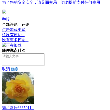
为了您的资金安全，请见面交易，切勿提前支付任何费用
举报
全部评论
评论
点击加载更多
还没有评论...
没有更多评论...
正在加载...
随便说点什么
取消
确定
知足常乐***5911...