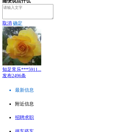
随便说点什么
取消
确定
知足常乐***5911...
发布2496条
最新信息
附近信息
招聘求职
拼车搭车