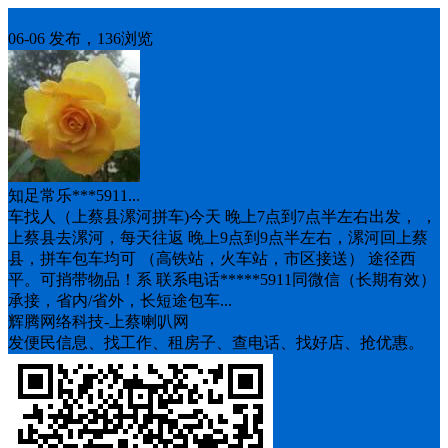
车找人
06-06 发布，136浏览
知足常乐***5911...
车找人（上蔡县漯河拼车)今天 晚上7点到7点半左右出发， ，
上蔡县去漯河，每天往返 晚上9点到9点半左右，漯河回上蔡
县，拼车包车均可 （高铁站，火车站，市区接送） 途径西
平。可捎带物品！系 联系电话*****5911同微信（长期有效）
承接，省内/省外，长短途包车...
辉腾网络科技-上蔡喇叭网
发便民信息、找工作、租房子、查电话、找好店、抢优惠。