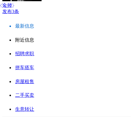
ㅤ҉金帅ㅤ҉
发布3条
最新信息
附近信息
招聘求职
拼车搭车
房屋租售
二手买卖
生意转让