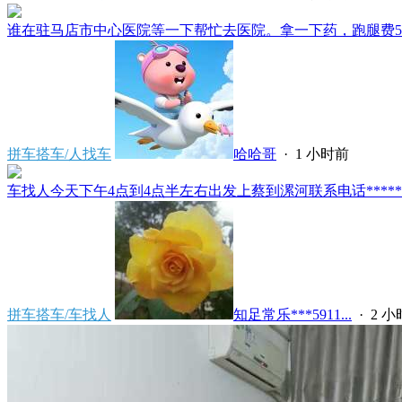
谁在驻马店市中心医院等一下帮忙去医院。拿一下药，跑腿费50。
拼车搭车/人找车
哈哈哥
·
1 小时前
车找人今天下午4点到4点半左右出发上蔡到漯河联系电话*****591
拼车搭车/车找人
知足常乐***5911...
·
2 