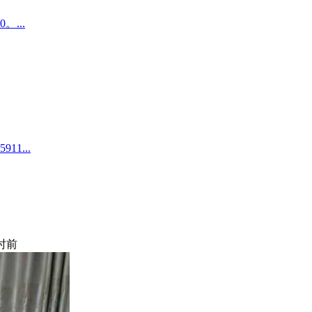
...
1...
小时前