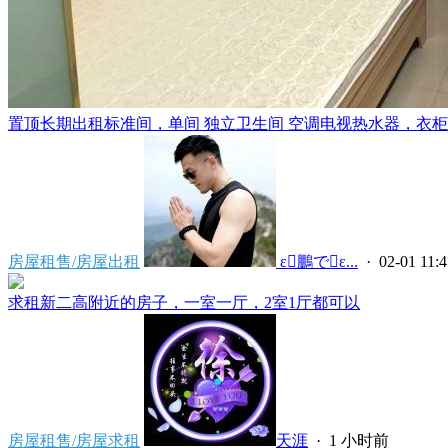
置顶
长期出租标准间，单间 独立卫生间 空调电视热水器，衣柜，
房屋租售/房屋出租
 ε鵬でε...
· 02-01 11:4
求租新二高附近的房子，一室一厅，2室1厅都可以
房屋租售/房屋求租
天涯
·
1 小时前