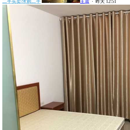
二手买卖/求购二手
王震
·
昨天 12:51