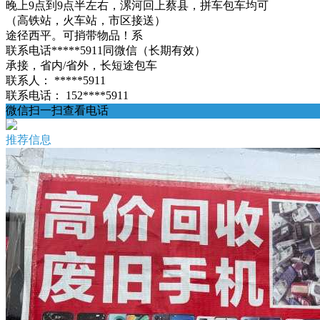
晚上9点到9点半左右，漯河回上蔡县，拼车包车均可
（高铁站，火车站，市区接送）
途径西平。可捎带物品！系
联系电话*****5911同微信（长期有效）
承接，省内/省外，长短途包车
联系人：
*****5911
联系电话：
152****5911
微信扫一扫查看电话
推荐信息