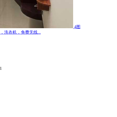
4图
洗衣机，免费无线...
1