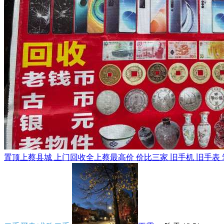
置顶
上蔡县城 上门回收全上蔡最高价 价比三家 旧手机 旧手表 笔