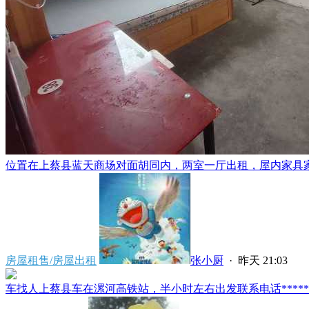
位置在上蔡县蓝天商场对面胡同内，两室一厅出租，屋内家具家电
房屋租售/房屋出租
张小厨
·
昨天 21:03
车找人上蔡县车在漯河高铁站，半小时左右出发联系电话*****591