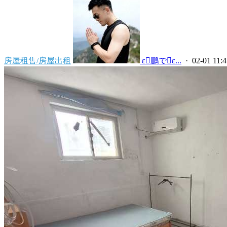
房屋租售/房屋出租
 ε鵬でε...
· 02-01 11:4