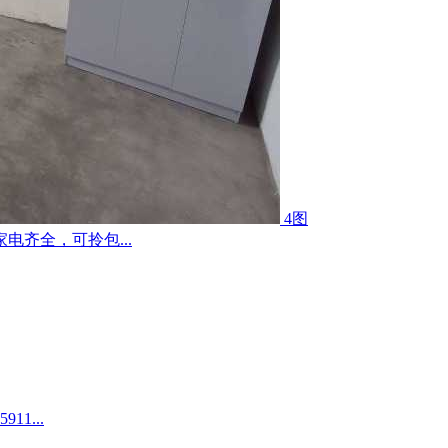
4图
齐全，可拎包...
1...