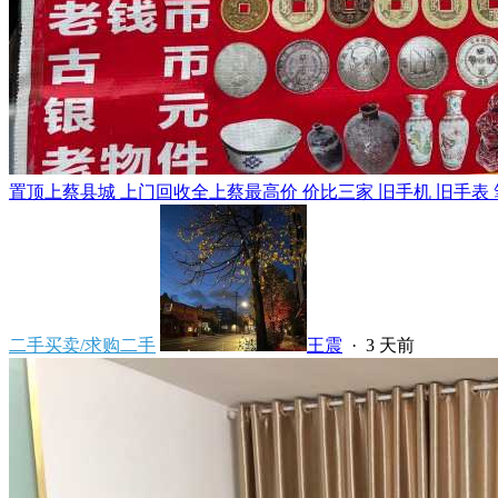
置顶
上蔡县城 上门回收全上蔡最高价 价比三家 旧手机 旧手表 笔
二手买卖/求购二手
王震
·
3 天前