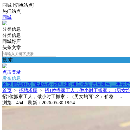
同城
[
切换站点
]
热门站点
同城
分类信息
分类信息
同城好店
头条文章
搜 索
点击登录
发布信息
首页
同城好店
同城头条
招聘求职
拼车搭车
房屋租售
二手买卖
首页
>
招聘求职
>
招1位搬家工人，做小时工搬家：（男女均可
招1位搬家工人，做小时工搬家：（男女均可1名）价格：...
浏览：454 刷新：2026-05-30 18:54