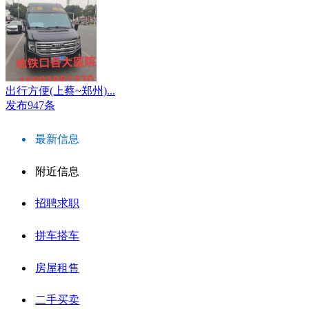
出行方便(上蔡~郑州)...
发布947条
最新信息
附近信息
招聘求职
拼车搭车
房屋租售
二手买卖