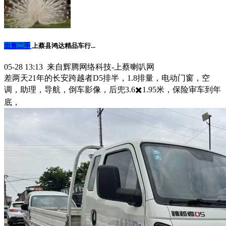
出售二手
上蔡县鸿达精品车行...
05-28 13:13 来自辉腾网络科技-上蔡喇叭网
差两天21年的长安跨越者D5排半，1.8排量，电动门窗，空
调，助理，导航，倒车影像，后兜3.6✖️1.95米，保险审车到年
底，