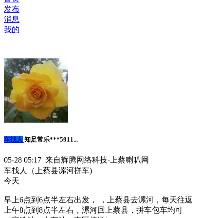
发布
消息
我的
车找人
知足常乐***5911...
05-28 05:17 来自辉腾网络科技-上蔡喇叭网
车找人（上蔡县漯河拼车)
今天
早上6点到6点半左右出发， ，上蔡县去漯河，每天往返
上午8点到8点半左右，漯河回上蔡县，拼车包车均可