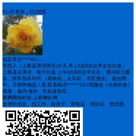
车找人
05-28 发布，153浏览
知足常乐***5911...
车找人（上蔡县漯河拼车)今天 早上6点到6点半左右出发， ，
上蔡县去漯河，每天往返 上午8点到8点半左右，漯河回上蔡
县，拼车包车均可 （高铁站，火车站，市区接送） 途径西
平。可捎带物品！系 联系电话*****5911同微信（长期有效）
承接，省内/省外，长短途包车...
辉腾网络科技-上蔡喇叭网
发便民信息、找工作、租房子、查电话、找好店、抢优惠。