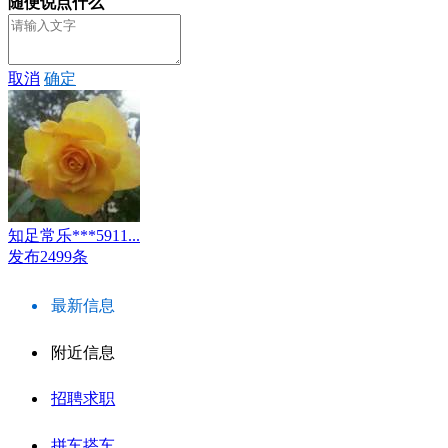
随便说点什么
取消
确定
知足常乐***5911...
发布2499条
最新信息
附近信息
招聘求职
拼车搭车