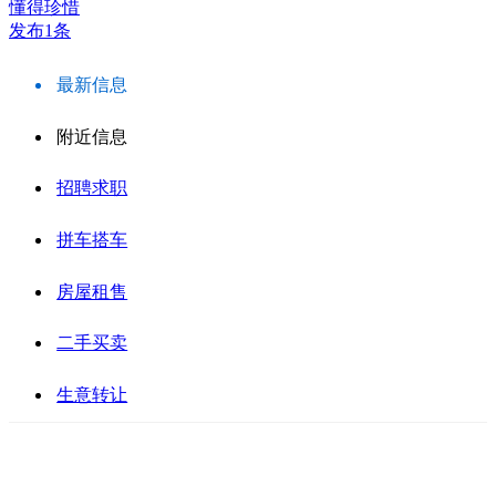
懂得珍惜
发布1条
最新信息
附近信息
招聘求职
拼车搭车
房屋租售
二手买卖
生意转让