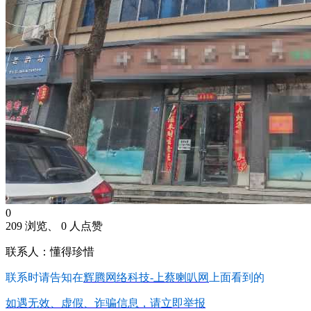
0
209 浏览、 0 人点赞
联系人：懂得珍惜
联系时请告知在
辉腾网络科技-上蔡喇叭网
上面看到的
如遇无效、虚假、诈骗信息，请立即举报