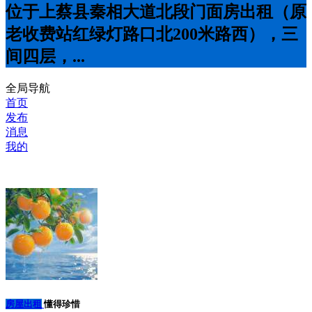
位于上蔡县秦相大道北段门面房出租（原
老收费站红绿灯路口北200米路西），三
间四层，...
全局导航
首页
发布
消息
我的
房屋出租
懂得珍惜