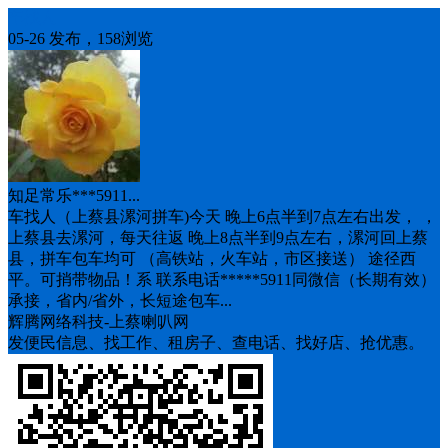
车找人
05-26 发布，158浏览
知足常乐***5911...
车找人（上蔡县漯河拼车)今天 晚上6点半到7点左右出发， ，
上蔡县去漯河，每天往返 晚上8点半到9点左右，漯河回上蔡
县，拼车包车均可 （高铁站，火车站，市区接送） 途径西
平。可捎带物品！系 联系电话*****5911同微信（长期有效）
承接，省内/省外，长短途包车...
辉腾网络科技-上蔡喇叭网
发便民信息、找工作、租房子、查电话、找好店、抢优惠。