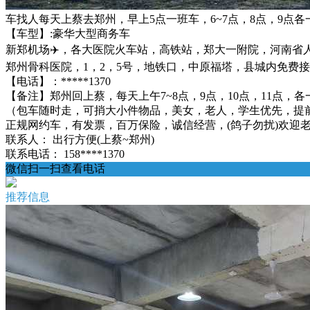
车找人每天上蔡去郑州，早上5点一班车，6~7点，8点，9点各
【车型】:豪华大型商务车
新郑机场✈️，各大医院火车站，高铁站，郑大一附院，河南
郑州骨科医院，1，2，5号，地铁口，中原福塔，县城内免费
【电话】：*****1370
【备注】郑州回上蔡，每天上午7~8点，9点，10点，11点，各
（包车随时走，可捎大小件物品，美女，老人，学生优先，提
正规网约车，有发票，百万保险，诚信经营，(鸽子勿扰)欢迎老乡来电
联系人：
出行方便(上蔡~郑州)
联系电话：
158****1370
微信扫一扫查看电话
推荐信息