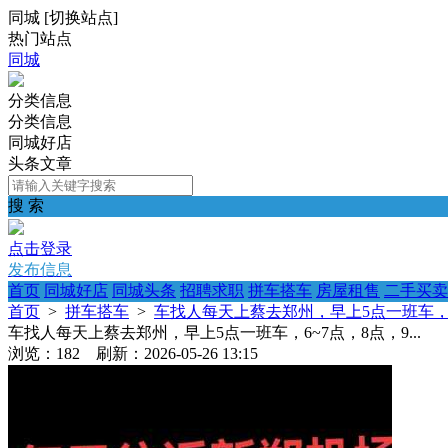
同城
[
切换站点
]
热门站点
同城
分类信息
分类信息
同城好店
头条文章
搜 索
点击登录
发布信息
首页
同城好店
同城头条
招聘求职
拼车搭车
房屋租售
二手买卖
首页
>
拼车搭车
>
车找人每天上蔡去郑州，早上5点一班车，6~7
车找人每天上蔡去郑州，早上5点一班车，6~7点，8点，9...
浏览：182 刷新：2026-05-26 13:15