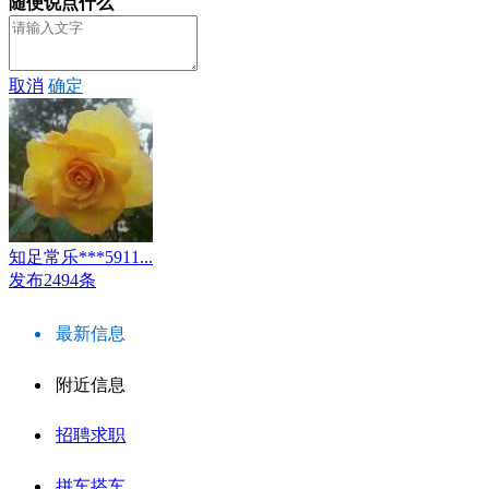
随便说点什么
取消
确定
知足常乐***5911...
发布2494条
最新信息
附近信息
招聘求职
拼车搭车