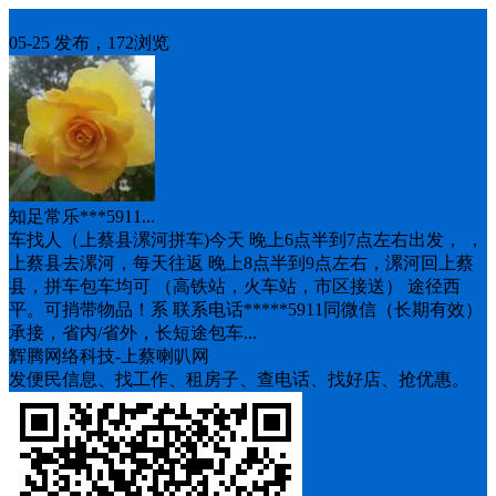
车找人
05-25 发布，172浏览
知足常乐***5911...
车找人（上蔡县漯河拼车)今天 晚上6点半到7点左右出发， ，
上蔡县去漯河，每天往返 晚上8点半到9点左右，漯河回上蔡
县，拼车包车均可 （高铁站，火车站，市区接送） 途径西
平。可捎带物品！系 联系电话*****5911同微信（长期有效）
承接，省内/省外，长短途包车...
辉腾网络科技-上蔡喇叭网
发便民信息、找工作、租房子、查电话、找好店、抢优惠。