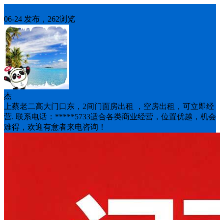
房屋出租
06-24 发布，262浏览
杰
上蔡老二高大门口东，2间门面房出租 ，空房出租，可立即经
营. 联系电话：*****5733适合各类商业经营，位置优越，机会
难得，欢迎有意者来电咨询！