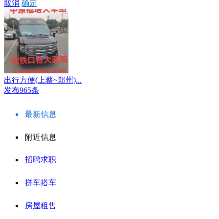
取消
确定
出行方便(上蔡~郑州)...
发布965条
最新信息
附近信息
招聘求职
拼车搭车
房屋租售