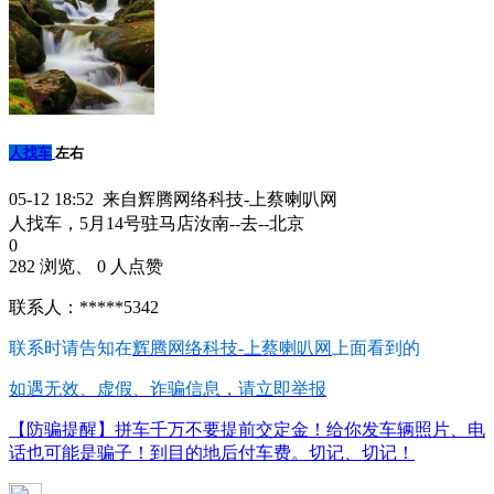
人找车
左右
05-12 18:52 来自辉腾网络科技-上蔡喇叭网
人找车，5月14号驻马店汝南--去--北京
0
282 浏览、 0 人点赞
联系人：*****5342
联系时请告知在
辉腾网络科技-上蔡喇叭网
上面看到的
如遇无效、虚假、诈骗信息，请立即举报
【防骗提醒】拼车千万不要提前交定金！给你发车辆照片、电
话也可能是骗子！到目的地后付车费。切记、切记！