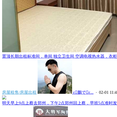
置顶
长期出租标准间，单间 独立卫生间 空调电视热水器，衣柜，
房屋租售/房屋出租
 ε鵬でε...
· 02-01 11:4
明天早上9点上蔡去郑州，下午2点郑州回上蔡，早班5点准时发车