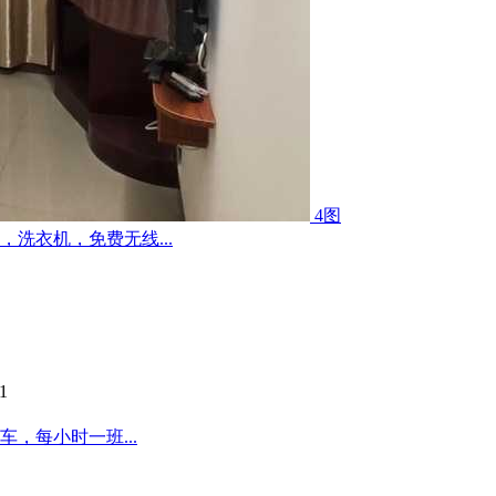
4图
洗衣机，免费无线...
1
，每小时一班...