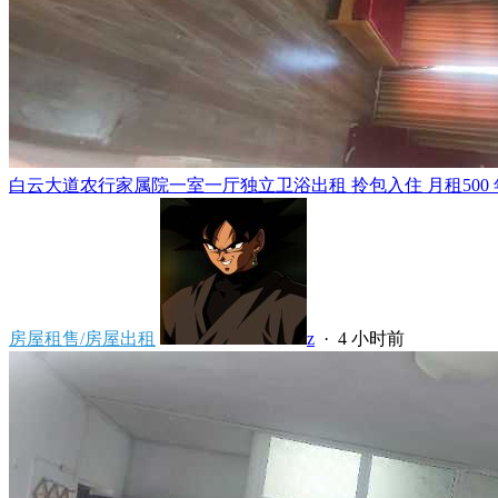
白云大道农行家属院一室一厅独立卫浴出租 拎包入住 月租500 年租5
房屋租售/房屋出租
z
·
4 小时前