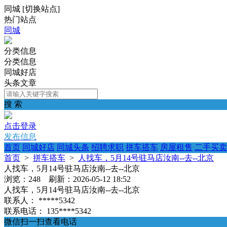
同城
[
切换站点
]
热门站点
同城
分类信息
分类信息
同城好店
头条文章
搜 索
点击登录
发布信息
首页
同城好店
同城头条
招聘求职
拼车搭车
房屋租售
二手买卖
首页
>
拼车搭车
>
人找车，5月14号驻马店汝南--去--北京
人找车，5月14号驻马店汝南--去--北京
浏览：248 刷新：2026-05-12 18:52
人找车，5月14号驻马店汝南--去--北京
联系人：
*****5342
联系电话：
135****5342
微信扫一扫查看电话