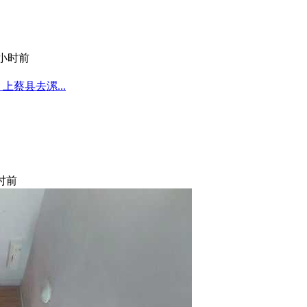
 小时前
蔡县去漯...
小时前