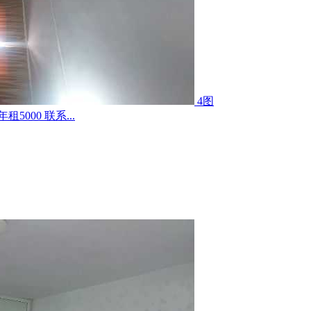
4图
000 联系...