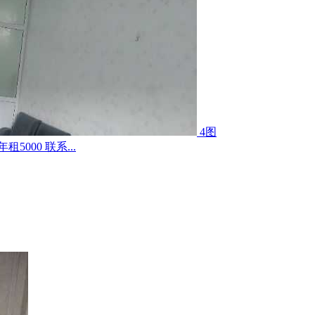
4图
000 联系...