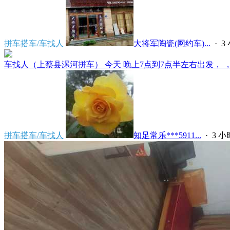
拼车搭车/车找人
大将军陶瓷(网约车)...
·
3
车找人（上蔡县漯河拼车） 今天 晚上7点到7点半左右出发， ，上
拼车搭车/车找人
知足常乐***5911...
·
3 