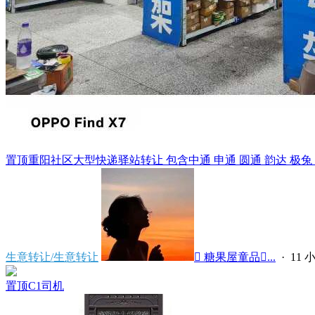
置顶
重阳社区大型快递驿站转让 包含中通 申通 圆通 韵达 极兔 天猫
生意转让/生意转让
 糖果屋童品...
·
11 
置顶
C1司机