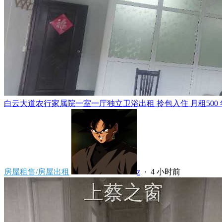
白云大道农行家属院一室一厅独立卫浴出租 拎包入住 月租500 年租5
房屋租售/房屋出租
z
·
4 小时前