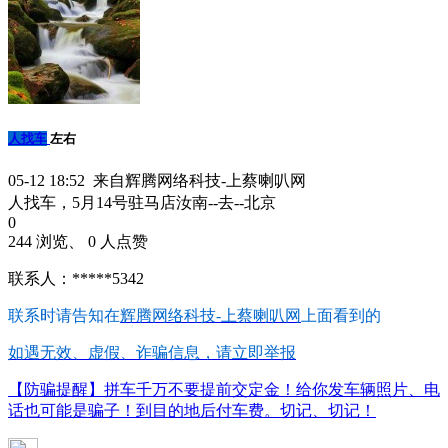
人找车
左右
05-12 18:52 来自辉腾网络科技-上蔡喇叭网
人找车，5月14号驻马店汝南--去--北京
0
244 浏览、 0 人点赞
联系人：*****5342
联系时请告知在
辉腾网络科技-上蔡喇叭网
上面看到的
如遇无效、虚假、诈骗信息，请立即举报
【防骗提醒】拼车千万不要提前交定金！给你发车辆照片、电
话也可能是骗子！到目的地后付车费。切记、切记！