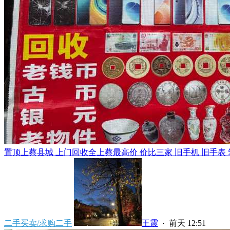
置顶
上蔡县城 上门回收全上蔡最高价 价比三家 旧手机 旧手表 笔
二手买卖/求购二手
王震
·
前天 12:51