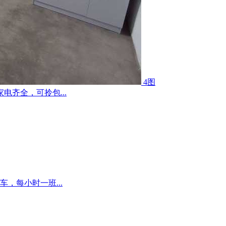
4图
齐全，可拎包...
，每小时一班...