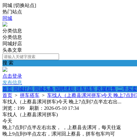
同城
[
切换站点
]
热门站点
同城
分类信息
分类信息
同城好店
头条文章
搜 索
点击登录
发布信息
首页
同城好店
同城头条
招聘求职
拼车搭车
房屋租售
二手买卖
首页
>
拼车搭车
>
车找人（上蔡县漯河拼车)今天 晚上7点到7
车找人（上蔡县漯河拼车)今天 晚上7点到7点半左右出...
浏览：199 刷新：2026-05-10 17:34
车找人（上蔡县漯河拼车)
今天
晚上7点到7点半左右出发， ，上蔡县去漯河，每天往返
晚上9点到9半点左右，漯河回上蔡县，拼车包车均可