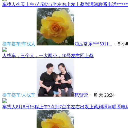
车找人今天上午7点到7点半左右出发上蔡到漯河联系电话*****591
拼车搭车/车找人
知足常乐***5911...
·
5 
人找车，三个人，一大两小，10号左右回上蔡
拼车搭车/人找车
苑贺营
·
昨天 23:24
车找人8月8日行程上午7点到7点半左右出发上蔡到漯河联系电话****