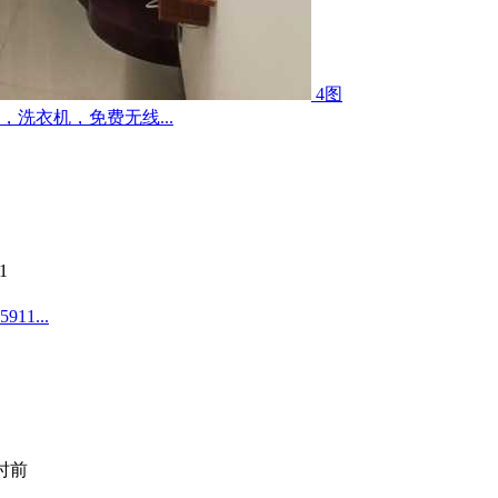
4图
洗衣机，免费无线...
1
1...
小时前