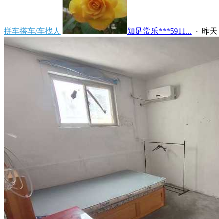
拼车搭车/车找人
知足常乐***5911...
·
昨天 