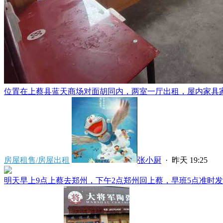
位置在上蔡县蓝天商场对面胡同内，两室一厅出租，屋内家具家电
房屋租售/房屋出租
张小厨
·
昨天 19:25
明天早上9点上蔡去郑州，下午2点郑州回上蔡，早班5点准时发车