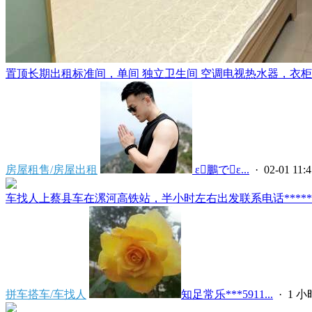
置顶
长期出租标准间，单间 独立卫生间 空调电视热水器，衣柜，
房屋租售/房屋出租
 ε鵬でε...
· 02-01 11:4
车找人上蔡县车在漯河高铁站，半小时左右出发联系电话*****591
拼车搭车/车找人
知足常乐***5911...
·
1 