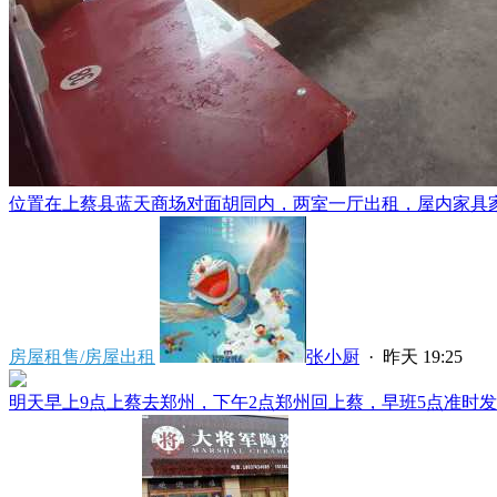
位置在上蔡县蓝天商场对面胡同内，两室一厅出租，屋内家具家电
房屋租售/房屋出租
张小厨
·
昨天 19:25
明天早上9点上蔡去郑州，下午2点郑州回上蔡，早班5点准时发车