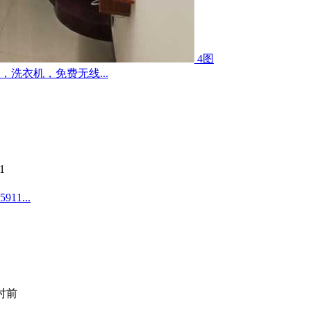
4图
洗衣机，免费无线...
1
1...
小时前