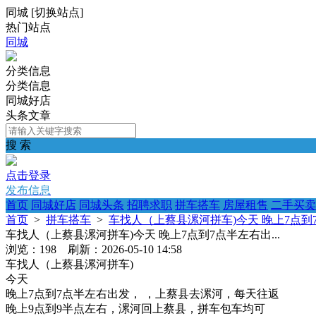
同城
[
切换站点
]
热门站点
同城
分类信息
分类信息
同城好店
头条文章
搜 索
点击登录
发布信息
首页
同城好店
同城头条
招聘求职
拼车搭车
房屋租售
二手买卖
首页
>
拼车搭车
>
车找人（上蔡县漯河拼车)今天 晚上7点到7
车找人（上蔡县漯河拼车)今天 晚上7点到7点半左右出...
浏览：198 刷新：2026-05-10 14:58
车找人（上蔡县漯河拼车)
今天
晚上7点到7点半左右出发， ，上蔡县去漯河，每天往返
晚上9点到9半点左右，漯河回上蔡县，拼车包车均可