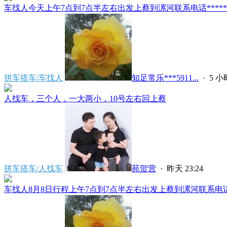
车找人今天上午7点到7点半左右出发上蔡到漯河联系电话*****591
拼车搭车/车找人
知足常乐***5911...
·
5 
人找车，三个人，一大两小，10号左右回上蔡
拼车搭车/人找车
苑贺营
·
昨天 23:24
车找人8月8日行程上午7点到7点半左右出发上蔡到漯河联系电话****