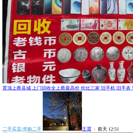
置顶
上蔡县城 上门回收全上蔡最高价 价比三家 旧手机 旧手表 笔
二手买卖/求购二手
王震
·
前天 12:51