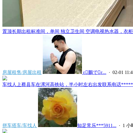
置顶
长期出租标准间，单间 独立卫生间 空调电视热水器，衣柜，
房屋租售/房屋出租
 ε鵬でε...
· 02-01 11:4
车找人上蔡县车在漯河高铁站，半小时左右出发联系电话*****591
拼车搭车/车找人
知足常乐***5911...
·
1 