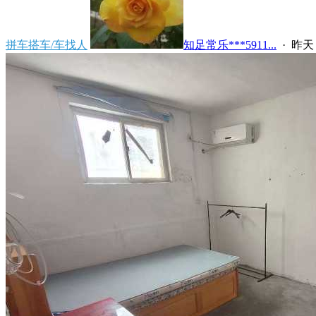
拼车搭车/车找人
知足常乐***5911...
·
昨天 