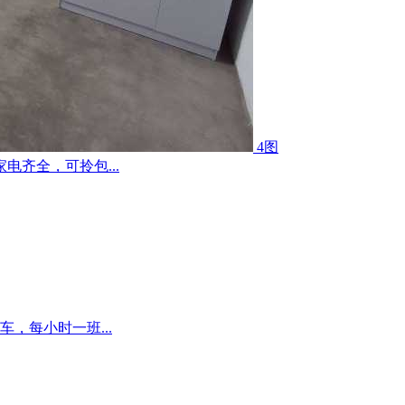
4图
齐全，可拎包...
，每小时一班...