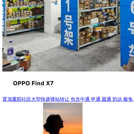
置顶
重阳社区大型快递驿站转让 包含中通 申通 圆通 韵达 极兔 天猫