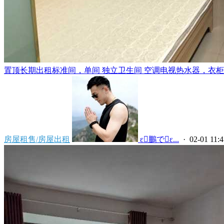
置顶
长期出租标准间，单间 独立卫生间 空调电视热水器，衣柜，
房屋租售/房屋出租
 ε鵬でε...
· 02-01 11:4