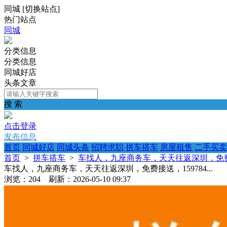
同城
[
切换站点
]
热门站点
同城
分类信息
分类信息
同城好店
头条文章
搜 索
点击登录
发布信息
首页
同城好店
同城头条
招聘求职
拼车搭车
房屋租售
二手买卖
首页
>
拼车搭车
>
车找人，九座商务车，天天往返深圳，免费接送，
车找人，九座商务车，天天往返深圳，免费接送，159784...
浏览：204 刷新：2026-05-10 09:37