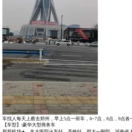
车找人每天上蔡去郑州，早上5点一班车，6~7点，8点，9点各
【车型】:豪华大型商务车
新郑机场✈️，各大医院火车站，高铁站，郑大一附院，河南