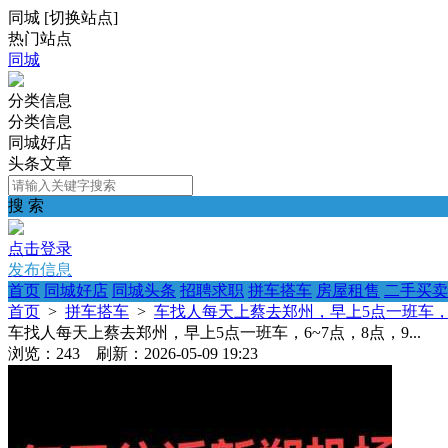
同城
[
切换站点
]
热门站点
同城
分类信息
分类信息
同城好店
头条文章
搜 索
点击登录
发布信息
首页
同城好店
同城头条
招聘求职
拼车搭车
房屋租售
二手买卖
首页
>
拼车搭车
>
车找人每天上蔡去郑州，早上5点一班车，6~7
车找人每天上蔡去郑州，早上5点一班车，6~7点，8点，9...
浏览：243 刷新：2026-05-09 19:23