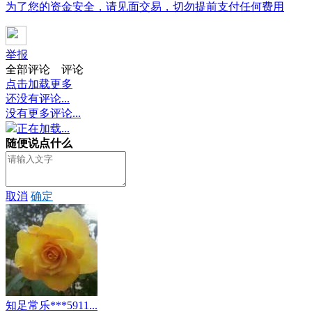
为了您的资金安全，请见面交易，切勿提前支付任何费用
举报
全部评论
评论
点击加载更多
还没有评论...
没有更多评论...
正在加载...
随便说点什么
取消
确定
知足常乐***5911...