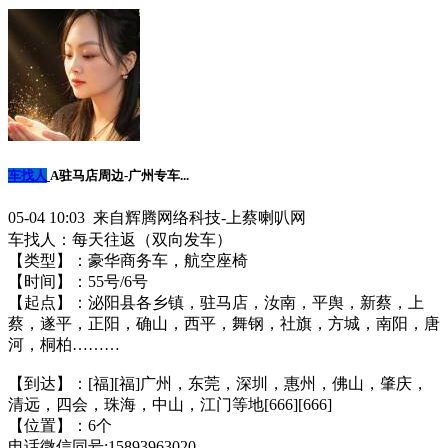
车找人
A驻马店周边-广州专车...
05-04 10:03 来自辉腾网络科技-上蔡喇叭网
车找人：每天往返（双向发车）
【类型】：豪华商务车，航空座椅
【时间】：5️5号/6号
【起点】：泌阳县各乡镇，驻马店，汝南，平舆，新蔡，上
蔡，遂平，正阳，确山，西平，舞钢，社旗，方城，南阳，唐
河，桐柏………
【到达】：[福][福]广州，东莞，深圳，惠州，佛山，肇庆，
清远，四会，珠海，中山，江门等地[666][666]
【位置】：6个
电话微信同号:15893963020