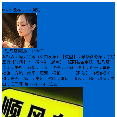
车找人
05-04 发布，287浏览
A驻马店周边-广州专车...
车找人：每天往返（双向发车）【类型】：豪华商务车，航空
座椅【时间】：5️5号/6号【起点】：泌阳县各乡镇，驻马店，
汝南，平舆，新蔡，上蔡，遂平，正阳，确山，西平，舞钢，
社旗，方城，南阳，唐河，桐柏………【到达】：[福][福]广
州，东莞，深圳，惠州，佛山，肇庆，清远，四会，珠海，中
山，江门等地[666][666]【位置...