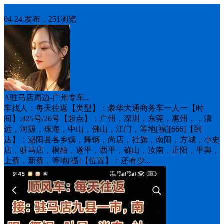
车找人
04-24 发布，251浏览
A驻马店周边-广州专车...
车找人：每天往返【类型】：豪华大通商务车一人一【时
间】:4️25号/26号【起点】：广州，深圳，东莞，惠州，，清
远，河源，珠海，中山，佛山，江门，等地[福][666]【到
达】：泌阳县各乡镇，舞钢，尚店，社旗，南阳，方城，小史
店，驻马店，桐柏，遂平，西平，确山，汝南，正阳，平舆，
上蔡，新蔡，等地[福]【位置】：还有少...