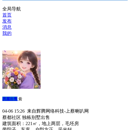
全局导航
首页
发布
消息
我的
房屋出售
云
04-06 15:26 来自辉腾网络科技-上蔡喇叭网
蔡都社区 独栋别墅出售
建筑面积：221㎡，地上两层，毛坯房
带院子，车库，户型方正，采光好