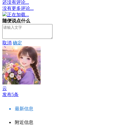
还没有评论...
没有更多评论...
正在加载...
随便说点什么
取消
确定
云
发布5条
最新信息
附近信息