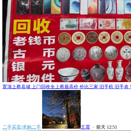
置顶
上蔡县城 上门回收全上蔡最高价 价比三家 旧手机 旧手表 笔
二手买卖/求购二手
王震
·
前天 12:51