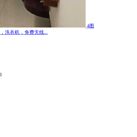
4图
洗衣机，免费无线...
1