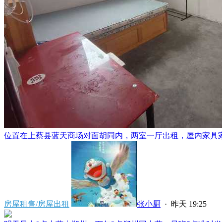
位置在上蔡县蓝天商场对面胡同内，两室一厅出租，屋内家具家电
房屋租售/房屋出租
张小厨
·
昨天 19:25