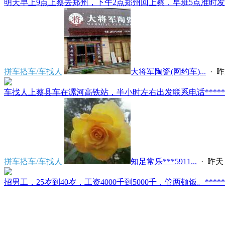
明天早上9点上蔡去郑州，下午2点郑州回上蔡，早班5点准时发车
拼车搭车/车找人
大将军陶瓷(网约车)...
·
昨
车找人上蔡县车在漯河高铁站，半小时左右出发联系电话*****591
拼车搭车/车找人
知足常乐***5911...
·
昨天 
招男工，25岁到40岁，工资4000千到5000千，管两顿饭。*****2121/