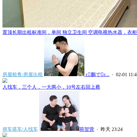
置顶
长期出租标准间，单间 独立卫生间 空调电视热水器，衣柜，
房屋租售/房屋出租
 ε鵬でε...
· 02-01 11:4
人找车，三个人，一大两小，10号左右回上蔡
拼车搭车/人找车
苑贺营
·
昨天 23:24