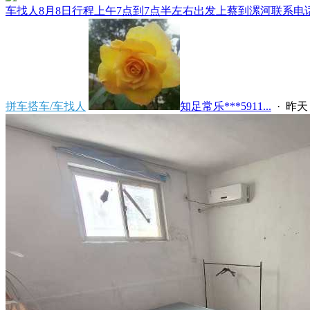
车找人8月8日行程上午7点到7点半左右出发上蔡到漯河联系电话****
拼车搭车/车找人
知足常乐***5911...
·
昨天 