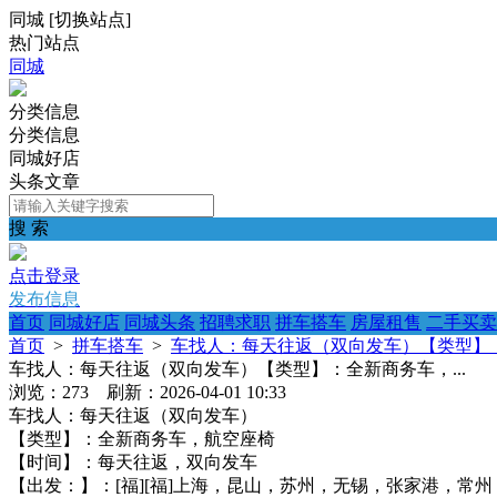
同城
[
切换站点
]
热门站点
同城
分类信息
分类信息
同城好店
头条文章
搜 索
点击登录
发布信息
首页
同城好店
同城头条
招聘求职
拼车搭车
房屋租售
二手买卖
首页
>
拼车搭车
>
车找人：每天往返（双向发车）【类型】：
车找人：每天往返（双向发车）【类型】：全新商务车，...
浏览：273 刷新：2026-04-01 10:33
车找人：每天往返（双向发车）
【类型】：全新商务车，航空座椅
【时间】：每天往返，双向发车
【出发：】：[福][福]上海，昆山，苏州，无锡，张家港，常州，镇