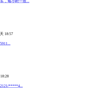
，每小时一班...
天 18:57
1...
18:28
*****4...