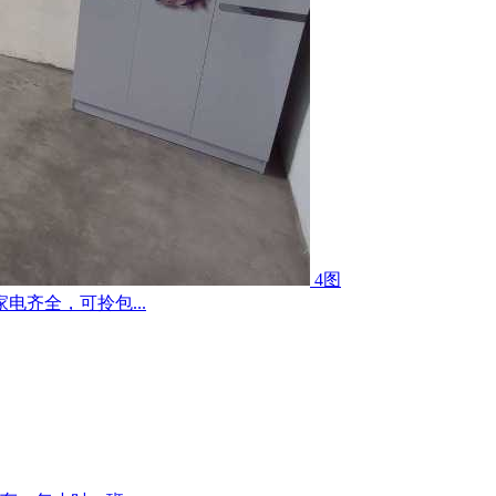
4图
齐全，可拎包...