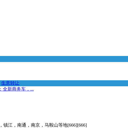
生意转让
全新商务车，...
江，南通，南京，马鞍山等地[666][666]