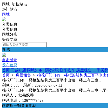
同城
[
切换站点
]
热门站点
同城
分类信息
分类信息
同城好店
头条文章
搜 索
点击登录
发布信息
首页
同城好店
同城头条
招聘求职
拼车搭车
房屋租售
二手买卖
首页
>
房屋租售
>
棉花厂门口有一楼框架结构房三百平米出租
棉花厂门口有一楼框架结构房三百平米出租，楼上有三室...
浏览：355 刷新：2026-03-27 07:32
棉花厂门口有一楼框架结构房三百平米出租，楼上有三室一厅一厨一卫
联系人：
秋菊飘香
联系电话：
136****8428
微信扫一扫查看电话