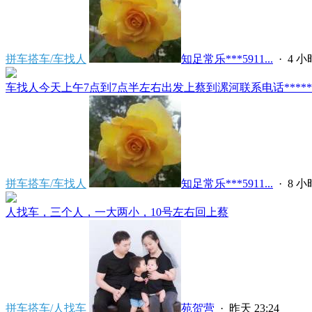
拼车搭车/车找人
知足常乐***5911...
·
4 
车找人今天上午7点到7点半左右出发上蔡到漯河联系电话*****591
拼车搭车/车找人
知足常乐***5911...
·
8 
人找车，三个人，一大两小，10号左右回上蔡
拼车搭车/人找车
苑贺营
·
昨天 23:24