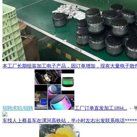
本工厂长期组装加工电子产品，因订单增加，现有大量电子散件配
招聘求职/招聘
工厂订单直发加工1894...
·
车找人上蔡县车在漯河高铁站，半小时左右出发联系电话*****591