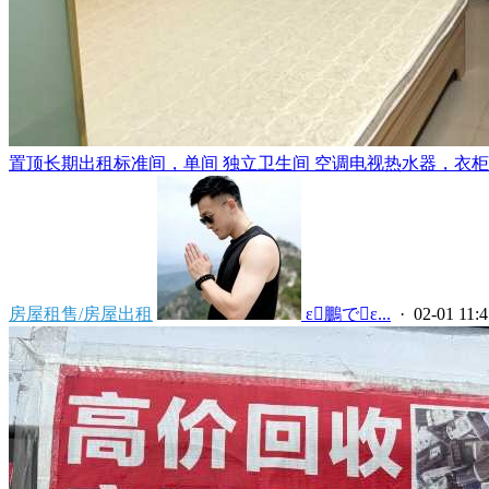
置顶
长期出租标准间，单间 独立卫生间 空调电视热水器，衣柜，
房屋租售/房屋出租
 ε鵬でε...
· 02-01 11:4