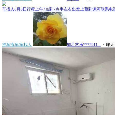
车找人8月8日行程上午7点到7点半左右出发上蔡到漯河联系电话****
拼车搭车/车找人
知足常乐***5911...
·
昨天 