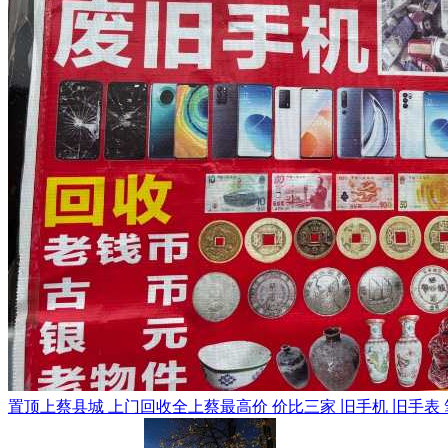
置顶
上蔡县城 上门回收全上蔡最高价 价比三家 旧手机 旧手表 笔