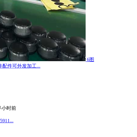
6图
件可外发加工...
半小时前
1...