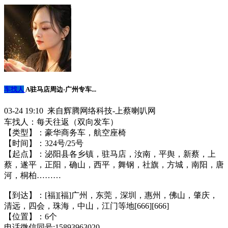
车找人
A驻马店周边-广州专车...
03-24 19:10 来自辉腾网络科技-上蔡喇叭网
车找人：每天往返（双向发车）
【类型】：豪华商务车，航空座椅
【时间】：3️24号/25号
【起点】：泌阳县各乡镇，驻马店，汝南，平舆，新蔡，上
蔡，遂平，正阳，确山，西平，舞钢，社旗，方城，南阳，唐
河，桐柏………
【到达】：[福][福]广州，东莞，深圳，惠州，佛山，肇庆，
清远，四会，珠海，中山，江门等地[666][666]
【位置】：6个
电话微信同号:15893963020