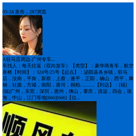
车找人
03-24 发布，287浏览
A驻马店周边-广州专车...
车找人：每天往返（双向发车）【类型】：豪华商务车，航空
座椅【时间】：3️24号/25号【起点】：泌阳县各乡镇，驻马
店，汝南，平舆，新蔡，上蔡，遂平，正阳，确山，西平，舞
钢，社旗，方城，南阳，唐河，桐柏………【到达】：[福]
[福]广州，东莞，深圳，惠州，佛山，肇庆，清远，四会，珠
海，中山，江门等地[666][666]【位...