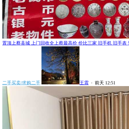
置顶
上蔡县城 上门回收全上蔡最高价 价比三家 旧手机 旧手表 笔
二手买卖/求购二手
王震
·
前天 12:51