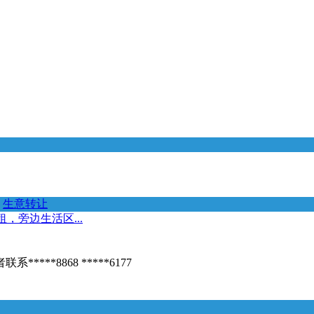
生意转让
，旁边生活区...
*8868 *****6177