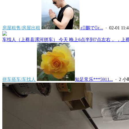
房屋租售/房屋出租
 ε鵬でε...
· 02-01 11:4
车找人（上蔡县漯河拼车） 今天 晚上6点半到7点左右， ，上蔡县
拼车搭车/车找人
知足常乐***5911...
·
2 