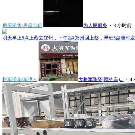
房屋租售/房屋出租
为人民服务
·
3 小时前
明天早上8点上蔡去郑州，下午2点郑州回上蔡，早班5点准时发车
拼车搭车/车找人
大将军陶瓷(网约车)...
·
4