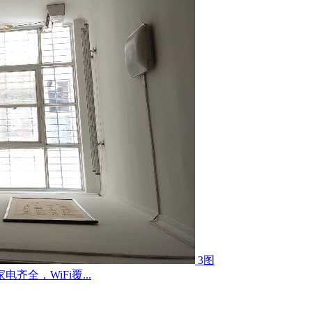
3图
全，WiFi覆...