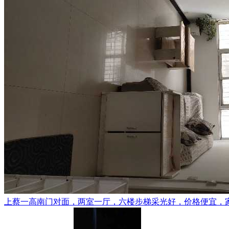
上蔡一高南门对面，两室一厅，六楼步梯采光好，价格便宜，家电齐