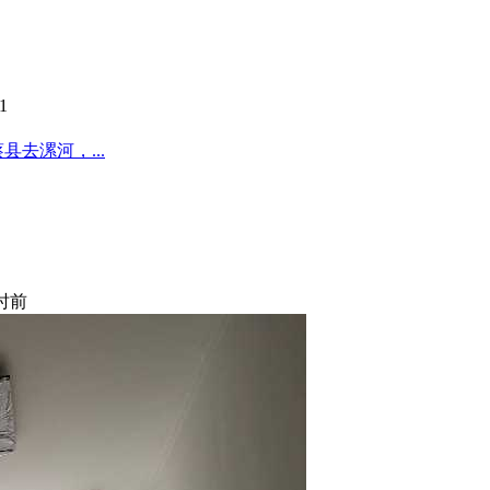
1
去漯河，...
小时前