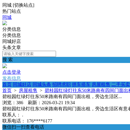
同城
[
切换站点
]
热门站点
同城
分类信息
分类信息
同城好店
头条文章
搜 索
点击登录
发布信息
首页
同城好店
同城头条
招聘求职
拼车搭车
房屋租售
二手买卖
首页
>
房屋租售
>
碧桂园红绿灯往东50米路南有四间门面出租
碧桂园红绿灯往东50米路南有四间门面出租，旁边生活区...
浏览：386 刷新：2026-03-21 19:34
碧桂园红绿灯往东50米路南有四间门面出租，旁边生活区有意者联系****
联系人：
.
联系电话：
176****6177
微信扫一扫查看电话