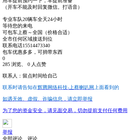
用车提前预约一下，车提前准备
（开车不能及时回复微信。打语音）
专业车队20辆车全天24小时
等待您的来电
可包车上蔡～全国（价格合适）
全市任何区域接送到位
联系电话15514473340
包车优惠多多，可捎带东西
0
285 浏览、 0 人点赞
联系人：留点时间给自己
联系时请告知在
辉腾网络科技-上蔡喇叭网
上面看到的
如遇无效、虚假、诈骗信息，请立即举报
为了您的资金安全，请见面交易，切勿提前支付任何费用
举报
全部评论
评论