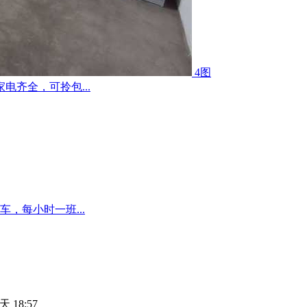
4图
齐全，可拎包...
，每小时一班...
天 18:57