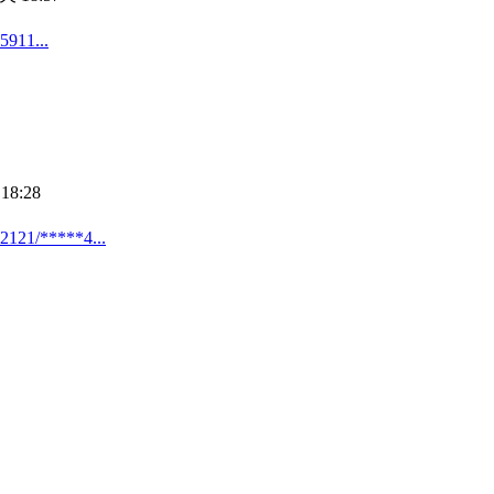
1...
18:28
*****4...