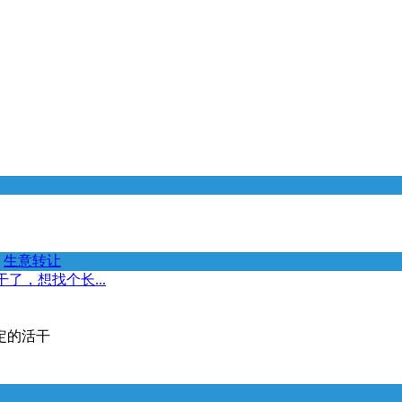
生意转让
了，想找个长...
定的活干