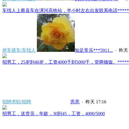
车找人上蔡县车在漯河高铁站，半小时左右出发联系电话*****591
拼车搭车/车找人
知足常乐***5911...
·
昨天 
招男工，25岁到40岁，工资4000千到5000千，管两顿饭。*****2121/
招聘求职/招聘
亮亮
·
昨天 17:16
招男工，送货员，年龄，30到45，工资，4000/5000