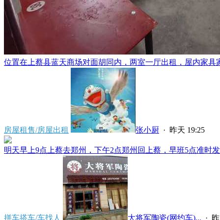
位置在上蔡县蓝天商场对面胡同内，两室一厅出租，屋内家具家电
房屋租售/房屋出租
张小厨
·
昨天 19:25
明天早上9点上蔡去郑州，下午2点郑州回上蔡，早班5点准时发车
拼车搭车/车找人
大将军陶瓷(网约车)...
·
昨