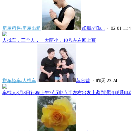
房屋租售/房屋出租
 ε鵬でε...
· 02-01 11:4
人找车，三个人，一大两小，10号左右回上蔡
拼车搭车/人找车
苑贺营
·
昨天 23:24
车找人8月8日行程上午7点到7点半左右出发上蔡到漯河联系电话****