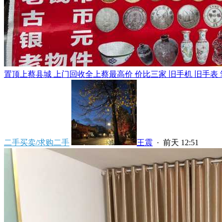
置顶
上蔡县城 上门回收全上蔡最高价 价比三家 旧手机 旧手表 笔
二手买卖/求购二手
王震
·
前天 12:51