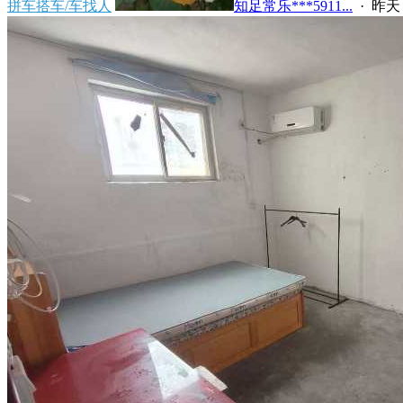
拼车搭车/车找人
知足常乐***5911...
·
昨天 