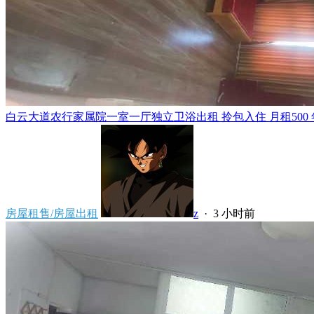
白云大道农行家属院一室一厅独立卫浴出租 拎包入住 月租500 年租5
房屋租售/房屋出租
z
·
3 小时前