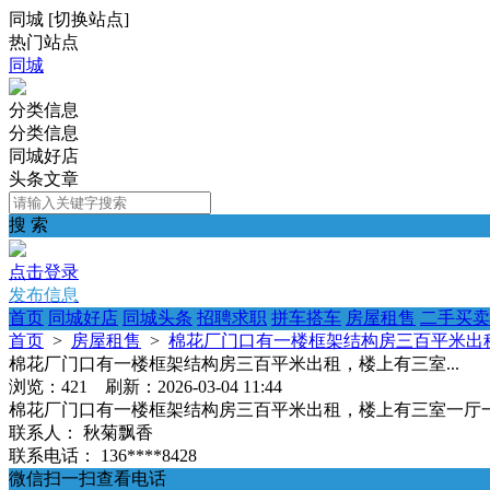
同城
[
切换站点
]
热门站点
同城
分类信息
分类信息
同城好店
头条文章
搜 索
点击登录
发布信息
首页
同城好店
同城头条
招聘求职
拼车搭车
房屋租售
二手买卖
首页
>
房屋租售
>
棉花厂门口有一楼框架结构房三百平米出租
棉花厂门口有一楼框架结构房三百平米出租，楼上有三室...
浏览：421 刷新：2026-03-04 11:44
棉花厂门口有一楼框架结构房三百平米出租，楼上有三室一厅一厨一卫
联系人：
秋菊飘香
联系电话：
136****8428
微信扫一扫查看电话