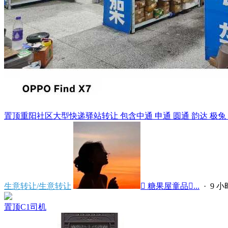
置顶
重阳社区大型快递驿站转让 包含中通 申通 圆通 韵达 极兔 天猫
生意转让/生意转让
 糖果屋童品...
·
9 
置顶
C1司机