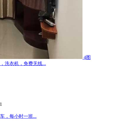
4图
洗衣机，免费无线...
1
，每小时一班...