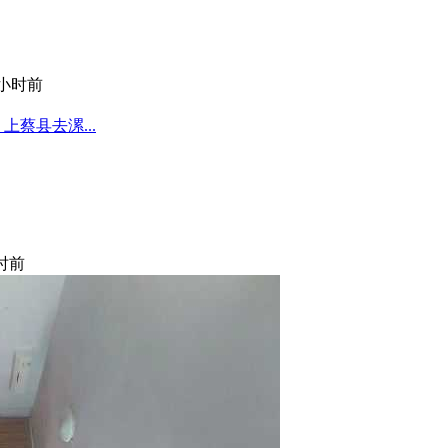
 小时前
蔡县去漯...
小时前