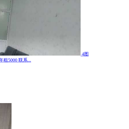
4图
000 联系...