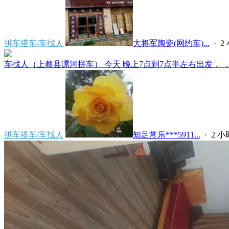
拼车搭车/车找人
大将军陶瓷(网约车)...
·
2
车找人（上蔡县漯河拼车） 今天 晚上7点到7点半左右出发， ，上
拼车搭车/车找人
知足常乐***5911...
·
2 