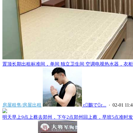
置顶
长期出租标准间，单间 独立卫生间 空调电视热水器，衣柜，
房屋租售/房屋出租
 ε鵬でε...
· 02-01 11:4
明天早上9点上蔡去郑州，下午2点郑州回上蔡，早班5点准时发车