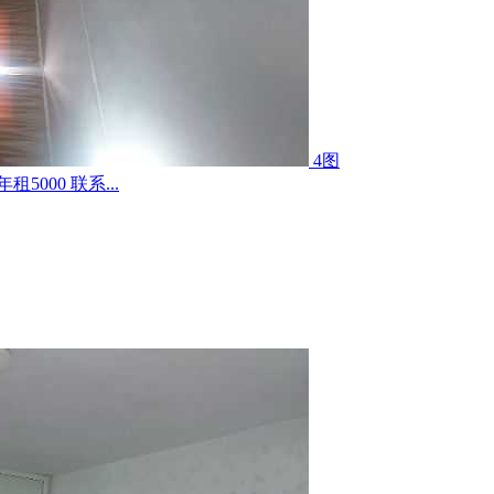
4图
000 联系...