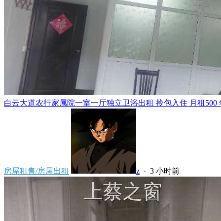
白云大道农行家属院一室一厅独立卫浴出租 拎包入住 月租500 年租5
房屋租售/房屋出租
z
·
3 小时前