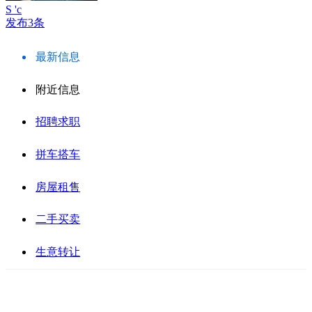
S 'c
发布3条
最新信息
附近信息
招聘求职
拼车搭车
房屋租售
二手买卖
生意转让