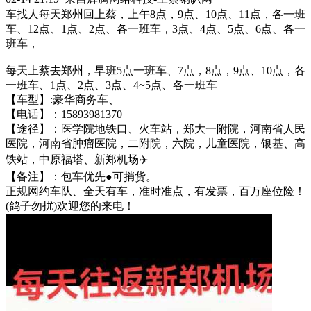
车找人每天郑州回上蔡，上午8点，9点、10点、11点，各一班
车、12点、1点、2点、各一班车，3点、4点、5点、6点、各一
班车，
每天上蔡去郑州，早班5点一班车、7点，8点，9点、10点，各
一班车、1点、2点、3点、4~5点、各一班车
【车型】:豪华商务车、
【电话】：15893981370
【途径】：医学院‬地铁口、火车站，郑大一附院，河南省人民
医院，河南省肿瘤医院，二附院，六院，儿童医院，银基、高
铁站，中原福塔、新郑机场✈️
【备注】：包车优先●可捎‬货。
正规网约车队、全天有车，准时准点，有发票，百‬万座位险！
(鸽子勿扰)欢迎您的来电！