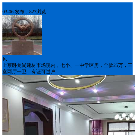
房屋出售
03-06 发布，823浏览
风
上蔡卧龙岗建材市场院内，七小、一中学区房，全款25万，三
室两厅一卫，有证可过户