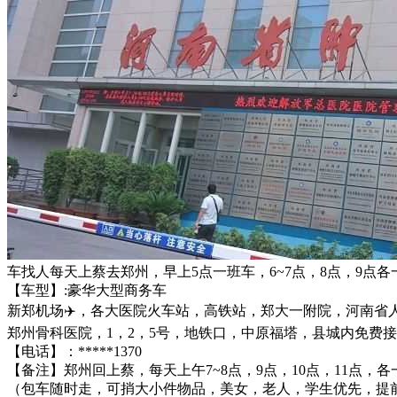
车找人每天上蔡去郑州，早上5点一班车，6~7点，8点，9点各
【车型】:豪华大型商务车
新郑机场✈️，各大医院火车站，高铁站，郑大一附院，河南
郑州骨科医院，1，2，5号，地铁口，中原福塔，县城内免费
【电话】：*****1370
【备注】郑州回上蔡，每天上午7~8点，9点，10点，11点，各
（包车随时走，可捎大小件物品，美女，老人，学生优先，提