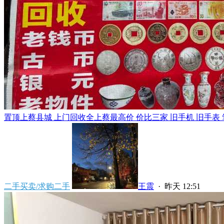
置顶
上蔡县城 上门回收全上蔡最高价 价比三家 旧手机 旧手表 笔
二手买卖/求购二手
王震
·
昨天 12:51