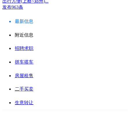
出行方便(上蔡~郑州)...
发布963条
最新信息
附近信息
招聘求职
拼车搭车
房屋租售
二手买卖
生意转让